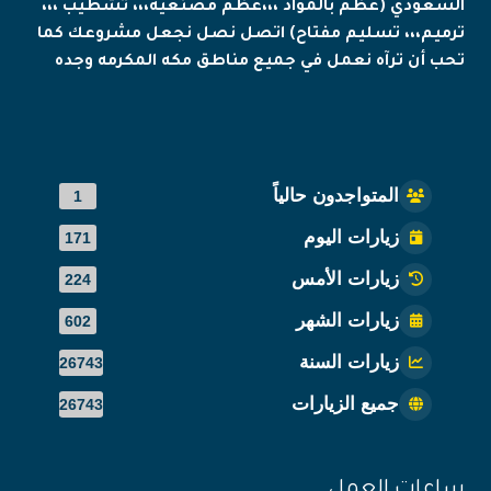
السعودي (عظم بالمواد ،،،عظم مصنعيه،،، تشطيب ،،،
ترميم،،، تسليم مفتاح) اتصل نصل نجعل مشروعك كما
تحب أن ترآه نعمل في جميع مناطق مكه المكرمه وجده
المتواجدون حالياً
1
زيارات اليوم
171
زيارات الأمس
224
زيارات الشهر
602
زيارات السنة
26743
جميع الزيارات
26743
ساعات العمل