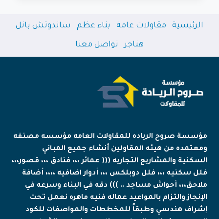
مكة
|
الرئيسية
مقاولات عامة
بناء عظم
ساندوتش بانل
أفضل
حلول
هناجر
تواصل معنا
الحماية
من
حرارة
الشمس
والعوامل
الجوية
مؤسسة صروح الرياده للمقاولات العامه مؤسسه مصنفه
ومعتمده من هيئه المقاولين أنشاء جميع المباني
السكنية والمشاريع التجاريه ((( عمائر ،،، فنادق ،،، قصور،،،
فلل سكنيه ،،، فلل دوبلكس ،،، أدوار اضافيه ،،،، أضافة
ملاحق،،، أحواش مساجد .. ))) دقه في البناء وسرعه في
الإنجاز والتزام بالمواعيد عماله فنيه ماهره نعمل تحت
إشراف هندسي وطبقاً للمخططات والمواصفات للكود