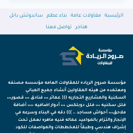
مكة
|
الرئيسية
مقاولات عامة
بناء عظم
ساندوتش بانل
أفضل
مقاول
هناجر
تواصل معنا
بناء
وتشطيب
فلل
بجودة
عالية
وأسعار
مناسبة
مؤسسة صروح الرياده للمقاولات العامه مؤسسه مصنفه
ومعتمده من هيئه المقاولين أنشاء جميع المباني
السكنية والمشاريع التجاريه ((( عمائر ،،، فنادق ،،، قصور،،،
فلل سكنيه ،،، فلل دوبلكس ،،، أدوار اضافيه ،،،، أضافة
ملاحق،،، أحواش مساجد .. ))) دقه في البناء وسرعه في
الإنجاز والتزام بالمواعيد عماله فنيه ماهره نعمل تحت
إشراف هندسي وطبقاً للمخططات والمواصفات للكود