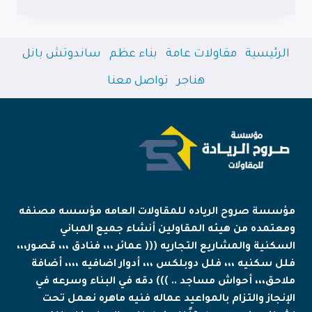
تركيب
مستودعات
مكة
|
الرئيسية
مقاولات عامة
بناء عظم
ساندوتش بانل
أفضل
خدمات
هناجر
تواصل معنا
إنشاء
المستودعات
المعدنية
والتجارية
باحترافية
مؤسسة صروح الرياده للمقاولات العامه مؤسسه مصنفه
ومعتمده من هيئه المقاولين أنشاء جميع المباني
السكنية والمشاريع التجاريه ((( عمائر ،،، فنادق ،،، قصور،،،
فلل سكنيه ،،، فلل دوبلكس ،،، أدوار اضافيه ،،،، أضافة
ملاحق،،، أحواش مساجد .. ))) دقه في البناء وسرعه في
الإنجاز والتزام بالمواعيد عماله فنيه ماهره نعمل تحت