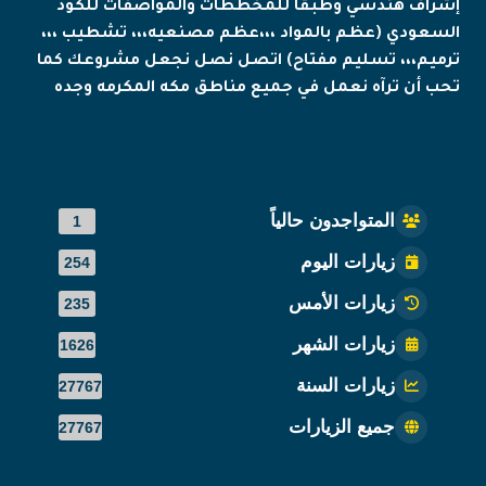
إشراف هندسي وطبقاً للمخططات والمواصفات للكود
السعودي (عظم بالمواد ،،،عظم مصنعيه،،، تشطيب ،،،
ترميم،،، تسليم مفتاح) اتصل نصل نجعل مشروعك كما
تحب أن ترآه نعمل في جميع مناطق مكه المكرمه وجده
المتواجدون حالياً
1
زيارات اليوم
254
زيارات الأمس
235
زيارات الشهر
1626
زيارات السنة
27767
جميع الزيارات
27767