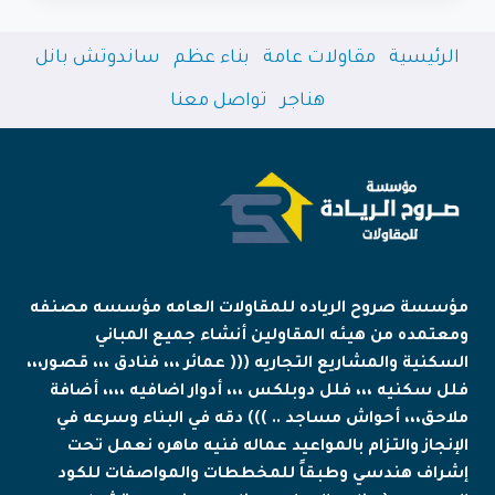
جدة
|
الرئيسية
مقاولات عامة
بناء عظم
ساندوتش بانل
أفضل
الحلول
هناجر
تواصل معنا
العصرية
للملاحق
السكنية
والتجارية
مؤسسة صروح الرياده للمقاولات العامه مؤسسه مصنفه
ومعتمده من هيئه المقاولين أنشاء جميع المباني
السكنية والمشاريع التجاريه ((( عمائر ،،، فنادق ،،، قصور،،،
فلل سكنيه ،،، فلل دوبلكس ،،، أدوار اضافيه ،،،، أضافة
ملاحق،،، أحواش مساجد .. ))) دقه في البناء وسرعه في
الإنجاز والتزام بالمواعيد عماله فنيه ماهره نعمل تحت
إشراف هندسي وطبقاً للمخططات والمواصفات للكود