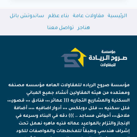
مكة
|
الرئيسية
مقاولات عامة
بناء عظم
ساندوتش بانل
أفضل
خدمات
هناجر
تواصل معنا
الهدم
الآمن
وإزالة
المباني
باحترافية
مؤسسة صروح الرياده للمقاولات العامه مؤسسه مصنفه
ومعتمده من هيئه المقاولين أنشاء جميع المباني
السكنية والمشاريع التجاريه ((( عمائر ،،، فنادق ،،، قصور،،،
فلل سكنيه ،،، فلل دوبلكس ،،، أدوار اضافيه ،،،، أضافة
ملاحق،،، أحواش مساجد .. ))) دقه في البناء وسرعه في
الإنجاز والتزام بالمواعيد عماله فنيه ماهره نعمل تحت
إشراف هندسي وطبقاً للمخططات والمواصفات للكود